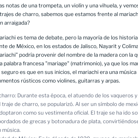
 notas de una trompeta, un violín y una vihuela, y vemo
trajes de charro, sabemos que estamos frente al mariach
an arraigada?
ariachi es tema de debate, pero la mayoría de los histori
nte de México, en los estados de Jalisco, Nayarit y Colima
mariachi” podría provenir del nombre de la madera con la q
 la palabra francesa "mariage" (matrimonio), ya que los ma
s seguro es que en sus inicios, el mariachi era una música 
mentos rústicos como violines, guitarras y arpas.
 charro: Durante esta época, el atuendo de los vaqueros y 
traje de charro, se popularizó. Al ser un símbolo de mexi
adoptaron como su vestimenta oficial. El traje se ha ido so
bordados de grecas y botonadura de plata, convirtiéndos
u música.